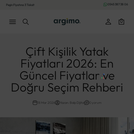
İçeriğe geç
0545 387 38 06
Peşin Fiyatına 3 Taksit
Argimo
Giriş
Sepet
Menü
Ara
Çift Kişilik Yatak
Fiyatları 2026: En
Güncel Fiyatlar ve
Doğru Seçim Rehberi
18 Mar 2026
Yazan: Balp Dijital
0 yorum