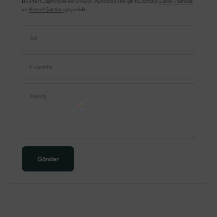
Bu site hCaptcha ile korunuyor. Ayrıca bu site için hCaptcha
Gizlilik Politikası
ve
Hizmet Şartları
geçerlidir.
Ad
E-posta
Mesaj
Gönder