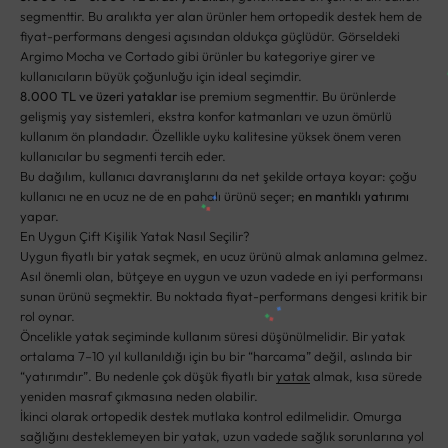
segmenttir. Bu aralıkta yer alan ürünler hem ortopedik destek hem de
fiyat-performans dengesi açısından oldukça güçlüdür. Görseldeki
Argimo Mocha ve Cortado gibi ürünler bu kategoriye girer ve
kullanıcıların büyük çoğunluğu için ideal seçimdir.
8.000 TL ve üzeri yataklar
ise premium segmenttir. Bu ürünlerde
gelişmiş yay sistemleri, ekstra konfor katmanları ve uzun ömürlü
kullanım ön plandadır. Özellikle uyku kalitesine yüksek önem veren
kullanıcılar bu segmenti tercih eder.
Bu dağılım, kullanıcı davranışlarını da net şekilde ortaya koyar: çoğu
kullanıcı ne en ucuz ne de en pahalı ürünü seçer;
en mantıklı yatırımı
yapar.
En Uygun Çift Kişilik Yatak Nasıl Seçilir?
Uygun fiyatlı bir yatak seçmek, en ucuz ürünü almak anlamına gelmez.
Asıl önemli olan, bütçeye en uygun ve uzun vadede en iyi performansı
sunan ürünü seçmektir. Bu noktada fiyat-performans dengesi kritik bir
rol oynar.
Öncelikle yatak seçiminde kullanım süresi düşünülmelidir. Bir yatak
ortalama 7–10 yıl kullanıldığı için bu bir “harcama” değil, aslında bir
“yatırımdır”. Bu nedenle çok düşük fiyatlı bir
yatak
almak, kısa sürede
yeniden masraf çıkmasına neden olabilir.
İkinci olarak ortopedik destek mutlaka kontrol edilmelidir. Omurga
sağlığını desteklemeyen bir yatak, uzun vadede sağlık sorunlarına yol