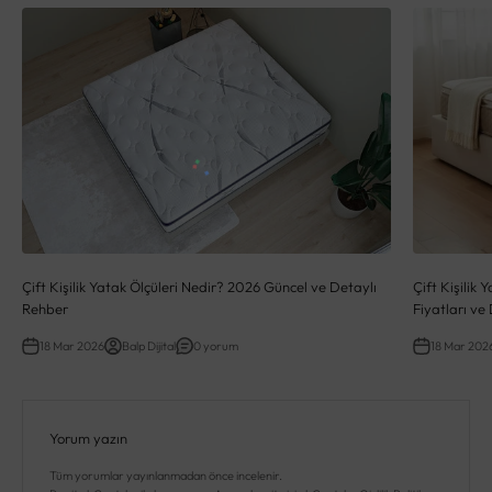
Çift Kişilik Yatak Ölçüleri Nedir? 2026 Güncel ve Detaylı
Çift Kişilik
Rehber
Fiyatları ve
18 Mar 2026
Balp Dijital
0 yorum
18 Mar 202
Yorum yazın
Tüm yorumlar yayınlanmadan önce incelenir.