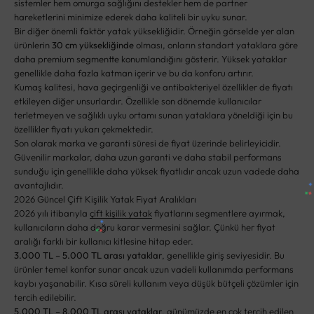
sistemler hem omurga sağlığını destekler hem de partner
hareketlerini minimize ederek daha kaliteli bir uyku sunar.
Bir diğer önemli faktör yatak yüksekliğidir. Örneğin görselde yer alan
ürünlerin
30 cm yüksekliğinde
olması, onların standart yataklara göre
daha premium segmentte konumlandığını gösterir. Yüksek yataklar
genellikle daha fazla katman içerir ve bu da konforu artırır.
Kumaş kalitesi, hava geçirgenliği ve antibakteriyel özellikler de fiyatı
etkileyen diğer unsurlardır. Özellikle son dönemde kullanıcılar
terletmeyen ve sağlıklı uyku ortamı sunan yataklara yöneldiği için bu
özellikler fiyatı yukarı çekmektedir.
Son olarak marka ve garanti süresi de fiyat üzerinde belirleyicidir.
Güvenilir markalar, daha uzun garanti ve daha stabil performans
sunduğu için genellikle daha yüksek fiyatlıdır ancak uzun vadede daha
avantajlıdır.
2026 Güncel Çift Kişilik Yatak Fiyat Aralıkları
2026 yılı itibarıyla
çift kişilik yatak
fiyatlarını segmentlere ayırmak,
kullanıcıların daha doğru karar vermesini sağlar. Çünkü her fiyat
aralığı farklı bir kullanıcı kitlesine hitap eder.
3.000 TL – 5.000 TL arası yataklar
, genellikle giriş seviyesidir. Bu
ürünler temel konfor sunar ancak uzun vadeli kullanımda performans
kaybı yaşanabilir. Kısa süreli kullanım veya düşük bütçeli çözümler için
tercih edilebilir.
5.000 TL – 8.000 TL arası yataklar
, günümüzde en çok tercih edilen