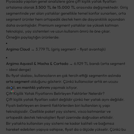
Piyasada yapılan genel analizlere göre çift kişilik yatak fiyatları
ortalama olarak
3.500 TL ile 15.000 TL
arasında değişmektedir. Giriş
segmentinde yer alan yataklar genellikle temel konfor sunarken, orta
segment ürünler hem ortopedik destek hem de dayanıklılık açısından
daha avantajlıdır. Premium segment yataklar ise yüksek katman
teknolojisi, yay sistemleri ve uzun kullanım ömrü ile öne çıkar.
Örneğin paylaştığın ürünlerde:
Argimo Cloud
→ 3.779 TL (giriş segment – fiyat avantajlı)
Argimo Aquasil & Mocha & Cortado
→ 6.929 TL bandı (orta segment
– ideal denge)
Bu fiyat skalası, kullanıcıların en çok tercih ettiği segmentin aslında
orta segment
olduğunu gösterir. Çünkü kullanıcılar artık en ucuzu
değil,
en mantıklı yatırımı
yapmak istiyor.
Çift Kişilik Yatak Fiyatlarını Belirleyen Faktörler Nelerdir?
Çift kişilik yatak fiyatları sabit değildir çünkü her yatak aynı değildir.
Fiyatı belirleyen en önemli faktörlerden biri kullanılan iç yapı
teknolojisidir. Özellikle paket yay sistemi, visco katmanlar ve
ortopedik destek teknolojileri fiyat üzerinde doğrudan etkilidir.
Bir yatakta kullanılan yay sistemi ne kadar kaliteli ve bağımsız
hareket edebilen yapıya sahipse, fiyat da o ölçüde yükselir. Çünkü bu